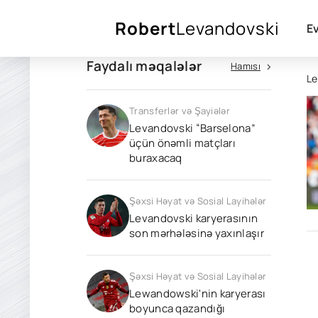
Robert
Levandovski
E
Faydalı məqalələr
Hamısı
Le
Transferlər və Şayiələr
Levandovski “Barselona”
üçün önəmli matçları
buraxacaq
Şəxsi Həyat və Sosial Layihələr
Levandovski karyerasının
son mərhələsinə yaxınlaşır
Şəxsi Həyat və Sosial Layihələr
Lewandowski'nin karyerası
boyunca qazandığı