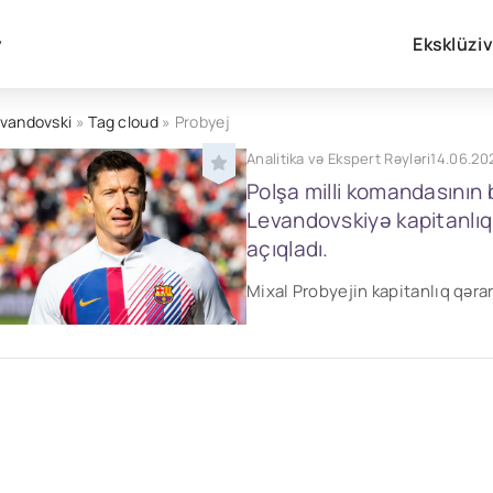
v
Eksklüzi
vandovski
»
Tag cloud
» Probyej
Analitika və Ekspert Rəyləri
14.06.20
Polşa milli komandasının 
Levandovskiyə kapitanlıq s
açıqladı.
Mixal Probyejin kapitanlıq qərar