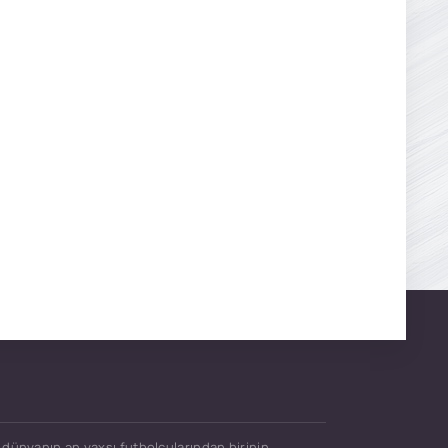
ə dünyanın ən yaxşı futbolçularından birinin