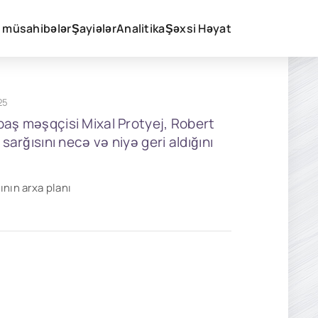
v müsahibələr
Şayiələr
Analitika
Şəxsi Həyat
25
baş məşqçisi Mixal Protyej, Robert
arğısını necə və niyə geri aldığını
ının arxa planı