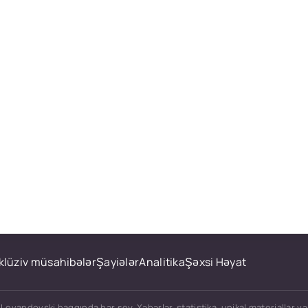
klüziv müsahibələr
Şayiələr
Analitika
Şəxsi Həyat
Levandovski haqqında hər şey. Xəbərlər, statistika, unikal materiallar v