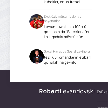
kuboklar, onun futbol
dünyasında nə qədər böyük
bir oyunçu olduğunu
Eksklüziv müsahibələr və
göstərir.
bəyanatlar
Lewandowski'nin 100-cü
qolu həm də "Barcelona"nın
La Liqadakı mövsümün
Şəxsi Həyat və Sosial Layihələr
tezliklə komandanın etibarlı
qol silahına çevrildi
Robert
Levandovski
Ev
Eks
Robert 