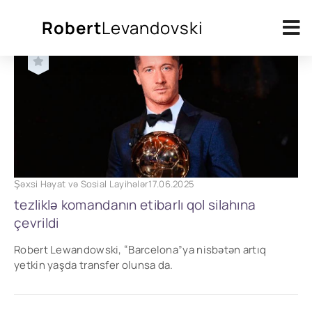
Robert
Levandovski
Levandovski
»
Tag cloud
» Barcelona
Şəxsi Həyat və Sosial Layihələr
17.06.2025
tezliklə komandanın etibarlı qol silahına
çevrildi
Robert Lewandowski, “Barcelona”ya nisbətən artıq
yetkin yaşda transfer olunsa da.