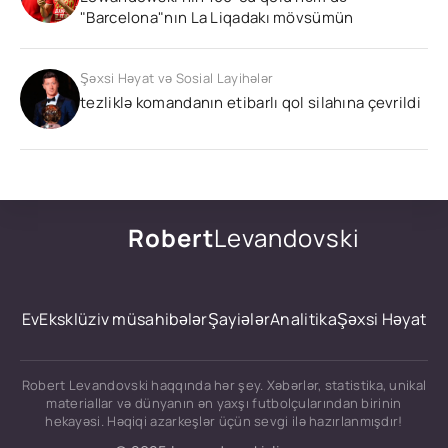
"Barcelona"nın La Liqadakı mövsümün
Şəxsi Həyat və Sosial Layihələr
tezliklə komandanın etibarlı qol silahına çevrildi
Robert
Levandovski
Ev
Eksklüziv müsahibələr
Şayiələr
Analitika
Şəxsi Həyat
Robert Levandovski haqqında hər şey. Xəbərlər, statistika, unikal
materiallar və dünyanın ən yaxşı futbolçularından birinin
hekayəsi. Həqiqi azarkeşlər üçün sevgi ilə hazırlanmışdır!