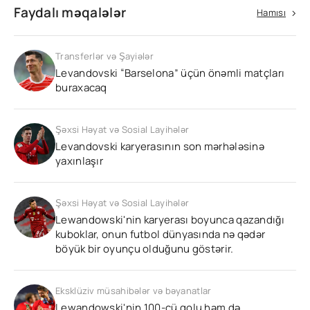
Faydalı məqalələr
Hamısı
Transferlər və Şayiələr
Levandovski “Barselona” üçün önəmli matçları
buraxacaq
Şəxsi Həyat və Sosial Layihələr
Levandovski karyerasının son mərhələsinə
yaxınlaşır
Şəxsi Həyat və Sosial Layihələr
Lewandowski'nin karyerası boyunca qazandığı
kuboklar, onun futbol dünyasında nə qədər
böyük bir oyunçu olduğunu göstərir.
Eksklüziv müsahibələr və bəyanatlar
Lewandowski'nin 100-cü qolu həm də